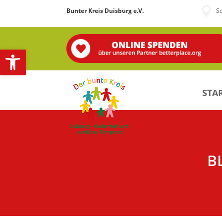

Bunter Kreis Duisburg e.V.
S
Open toolbar
STAR
B