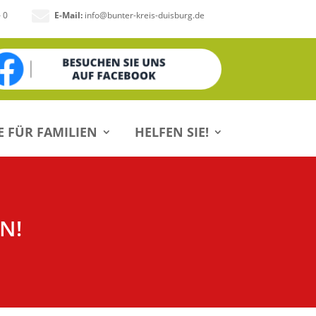

– 0
E-Mail:
info@bunter-kreis-duisburg.de
E FÜR FAMILIEN
HELFEN SIE!
N!