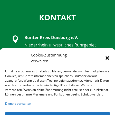
KONTAKT
Bunter Kreis Duisburg e.V.

Niederrhein u. westliches Ruhrgebiet
Schwanenstraße 32, 47051 Duisburg
Cookie-Zustimmung
verwalten

0203 - 9 85 79 14 - 0
Um dir ein optimales Erlebnis zu bieten, verwenden wir Technologien wie
Cookies, um Geräteinformationen zu speichern und/oder darauf
zuzugreifen. Wenn du diesen Technologien zustimmst, können wir Daten

0203 - 9 85 79 14 - 14
wie das Surfverhalten oder eindeutige IDs auf dieser Website
verarbeiten. Wenn du deine Zustimmung nicht erteilst oder zurückziehst,
können bestimmte Merkmale und Funktionen beeinträchtigt werden.

info@bunter-kreis-duisburg.de
Dienste verwalten