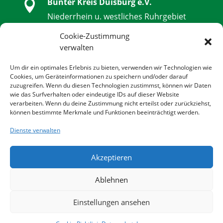
Bunter Kreis Duisburg e.V.

Niederrhein u. westliches Ruhrgebiet
Schwanenstraße 32, 47051 Duisburg
Cookie-Zustimmung
verwalten

0203 - 9 85 79 14 - 0
Um dir ein optimales Erlebnis zu bieten, verwenden wir Technologien wie
Cookies, um Geräteinformationen zu speichern und/oder darauf
zuzugreifen. Wenn du diesen Technologien zustimmst, können wir Daten

0203 - 9 85 79 14 - 14
wie das Surfverhalten oder eindeutige IDs auf dieser Website
verarbeiten. Wenn du deine Zustimmung nicht erteilst oder zurückziehst,
können bestimmte Merkmale und Funktionen beeinträchtigt werden.

info@bunter-kreis-duisburg.de
Dienste verwalten
Akzeptieren

www.bunter-kreis-duisburg.de
Ablehnen
© 2022 BUNTER KREIS DUISBURG E.V. | All rights
Einstellungen ansehen
reserved.