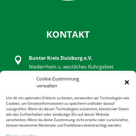
KONTAKT
Bunter Kreis Duisburg e.V.

Niederrhein u. westliches Ruhrgebiet
Schwanenstraße 32, 47051 Duisburg
Cookie-Zustimmung
verwalten

0203 - 9 85 79 14 - 0
Um dir ein optimales Erlebnis zu bieten, verwenden wir Technologien wie
Cookies, um Geräteinformationen zu speichern und/oder darauf
zuzugreifen. Wenn du diesen Technologien zustimmst, können wir Daten

0203 - 9 85 79 14 - 14
wie das Surfverhalten oder eindeutige IDs auf dieser Website
verarbeiten. Wenn du deine Zustimmung nicht erteilst oder zurückziehst,
können bestimmte Merkmale und Funktionen beeinträchtigt werden.

info@bunter-kreis-duisburg.de