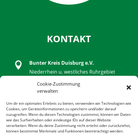
KONTAKT
Bunter Kreis Duisburg e.V.

Niederrhein u. westliches Ruhrgebiet
Schwanenstraße 32, 47051 Duisburg
Cookie-Zustimmung
verwalten

0203 - 9 85 79 14 - 0
Um dir ein optimales Erlebnis zu bieten, verwenden wir Technologien wie
Cookies, um Geräteinformationen zu speichern und/oder darauf
zuzugreifen. Wenn du diesen Technologien zustimmst, können wir Daten

0203 - 9 85 79 14 - 14
wie das Surfverhalten oder eindeutige IDs auf dieser Website
verarbeiten. Wenn du deine Zustimmung nicht erteilst oder zurückziehst,
können bestimmte Merkmale und Funktionen beeinträchtigt werden.