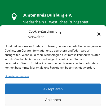
Bunter Kreis Duisburg e.V.

Niederrhein u. westliches Ruhrgebiet
Schwanenstraße 32, 47051 Duisburg
Cookie-Zustimmung
verwalten

0203 - 9 85 79 14 - 0
Um dir ein optimales Erlebnis zu bieten, verwenden wir Technologien wie
Cookies, um Geräteinformationen zu speichern und/oder darauf
zuzugreifen. Wenn du diesen Technologien zustimmst, können wir Daten

0203 - 9 85 79 14 - 14
wie das Surfverhalten oder eindeutige IDs auf dieser Website
verarbeiten. Wenn du deine Zustimmung nicht erteilst oder zurückziehst,
können bestimmte Merkmale und Funktionen beeinträchtigt werden.

info@bunter-kreis-duisburg.de
Dienste verwalten
Akzeptieren

www.bunter-kreis-duisburg.de
Ablehnen