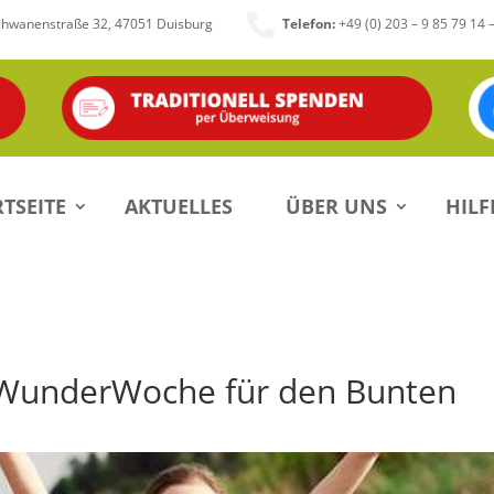

chwanenstraße 32, 47051 Duisburg
Telefon:
+49 (0) 203 – 9 85 79 14 
TSEITE
AKTUELLES
ÜBER UNS
HILF
rWunderWoche für den Bunten