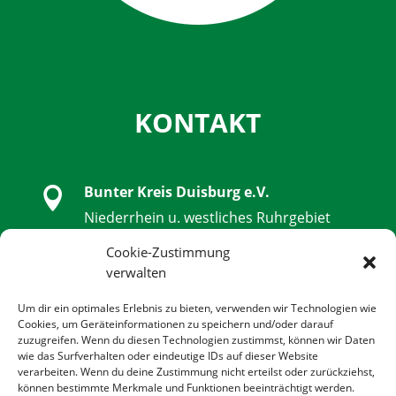
KONTAKT
Bunter Kreis Duisburg e.V.

Niederrhein u. westliches Ruhrgebiet
Schwanenstraße 32, 47051 Duisburg
Cookie-Zustimmung
verwalten

0203 - 9 85 79 14 - 0
Um dir ein optimales Erlebnis zu bieten, verwenden wir Technologien wie
Cookies, um Geräteinformationen zu speichern und/oder darauf
zuzugreifen. Wenn du diesen Technologien zustimmst, können wir Daten

0203 - 9 85 79 14 - 14
wie das Surfverhalten oder eindeutige IDs auf dieser Website
verarbeiten. Wenn du deine Zustimmung nicht erteilst oder zurückziehst,
können bestimmte Merkmale und Funktionen beeinträchtigt werden.