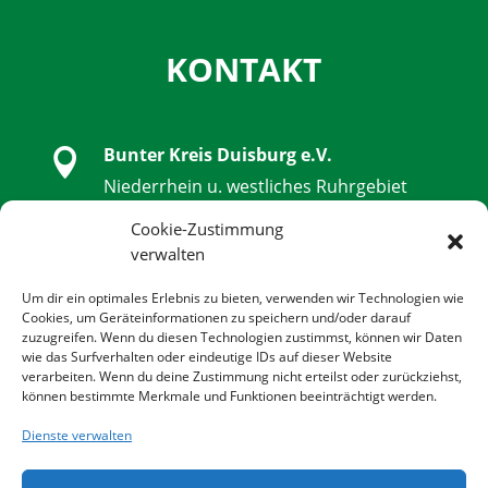
KONTAKT
Bunter Kreis Duisburg e.V.

Niederrhein u. westliches Ruhrgebiet
Schwanenstraße 32, 47051 Duisburg
Cookie-Zustimmung
verwalten

0203 - 9 85 79 14 - 0
Um dir ein optimales Erlebnis zu bieten, verwenden wir Technologien wie
Cookies, um Geräteinformationen zu speichern und/oder darauf
zuzugreifen. Wenn du diesen Technologien zustimmst, können wir Daten

0203 - 9 85 79 14 - 14
wie das Surfverhalten oder eindeutige IDs auf dieser Website
verarbeiten. Wenn du deine Zustimmung nicht erteilst oder zurückziehst,
können bestimmte Merkmale und Funktionen beeinträchtigt werden.

info@bunter-kreis-duisburg.de
Dienste verwalten