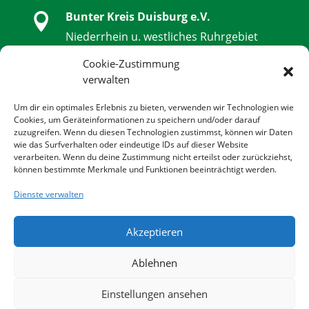
Bunter Kreis Duisburg e.V.

Niederrhein u. westliches Ruhrgebiet
Schwanenstraße 32, 47051 Duisburg
Cookie-Zustimmung
verwalten

0203 - 9 85 79 14 - 0
Um dir ein optimales Erlebnis zu bieten, verwenden wir Technologien wie
Cookies, um Geräteinformationen zu speichern und/oder darauf
zuzugreifen. Wenn du diesen Technologien zustimmst, können wir Daten

0203 - 9 85 79 14 - 14
wie das Surfverhalten oder eindeutige IDs auf dieser Website
verarbeiten. Wenn du deine Zustimmung nicht erteilst oder zurückziehst,
können bestimmte Merkmale und Funktionen beeinträchtigt werden.

info@bunter-kreis-duisburg.de
Dienste verwalten
Akzeptieren

www.bunter-kreis-duisburg.de
Ablehnen
© 2022 BUNTER KREIS DUISBURG E.V. | All rights
Einstellungen ansehen
reserved.