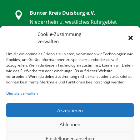
Bunter Kreis Duisburg e.V.

Niederrhein u. westliches Ruhrgebiet
Schwanenstraße 32, 47051 Duisburg
Cookie-Zustimmung
verwalten

0203 - 9 85 79 14 - 0
Um dir ein optimales Erlebnis zu bieten, verwenden wir Technologien wie
Cookies, um Geräteinformationen zu speichern und/oder darauf
zuzugreifen. Wenn du diesen Technologien zustimmst, können wir Daten

0203 - 9 85 79 14 - 14
wie das Surfverhalten oder eindeutige IDs auf dieser Website
verarbeiten. Wenn du deine Zustimmung nicht erteilst oder zurückziehst,
können bestimmte Merkmale und Funktionen beeinträchtigt werden.

info@bunter-kreis-duisburg.de
Dienste verwalten
Akzeptieren

www.bunter-kreis-duisburg.de
Ablehnen
© 2022 BUNTER KREIS DUISBURG E.V. | All rights
Einstellungen ansehen