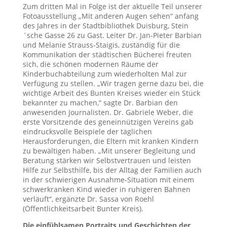
Zum dritten Mal in Folge ist der aktuelle Teil unserer
Fotoausstellung „Mit anderen Augen sehen“ anfang
des Jahres in der Stadtbibliothek Duisburg, Stein
´sche Gasse 26 zu Gast. Leiter Dr. Jan-Pieter Barbian
und Melanie Strauss-Staigis, zuständig für die
Kommunikation der städtischen Bücherei freuten
sich, die schönen modernen Räume der
Kinderbuchabteilung zum wiederholten Mal zur
Verfügung zu stellen. „Wir tragen gerne dazu bei, die
wichtige Arbeit des Bunten Kreises wieder ein Stück
bekannter zu machen,“ sagte Dr. Barbian den
anwesenden Journalisten. Dr. Gabriele Weber, die
erste Vorsitzende des geneinnützigen Vereins gab
eindrucksvolle Beispiele der täglichen
Herausforderungen, die Eltern mit kranken Kindern
zu bewältigen haben. „Mit unserer Begleitung und
Beratung stärken wir Selbstvertrauen und leisten
Hilfe zur Selbsthilfe, bis der Alltag der Familien auch
in der schwierigen Ausnahme-Situation mit einem
schwerkranken Kind wieder in ruhigeren Bahnen
verläuft“, ergänzte Dr. Sassa von Roehl
(Öffentlichkeitsarbeit Bunter Kreis).
Die einfühlsamen Portraits und Geschichten der